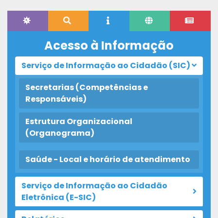
Acesso à Informação
Serviço de Informação ao Cidadão (SIC)
Secretarias (Competências e
Responsáveis)
Estrutura Organizacional
(Organograma)
Saúde - Local e horário de atendimento
Serviço de Informação ao Cidadão
Eletrônica (E-SIC)